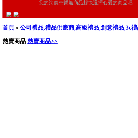
您的詢價車暫無商品趕快選擇心愛的商品吧
首頁
公司禮品,禮品供應商,高級禮品,創意禮品,3c
>
熱賣商品
熱賣商品>>