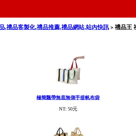
禮品,禮品客製化,禮品推薦,禮品網站,站內快訊
禮品王 
>
極簡飄帶無底無側手提帆布袋
NT: 50元