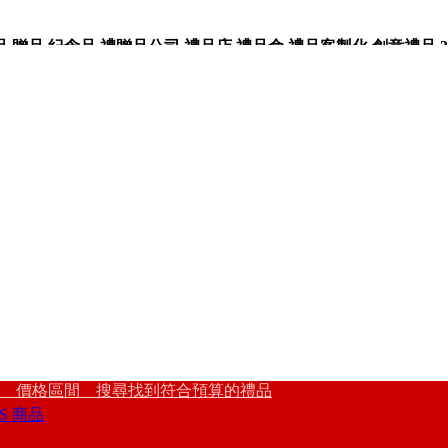
品,紀念品,禮贈品公司,禮品店,禮品盒,禮品客製化,創意禮品,3
 價格區間 搜尋找到符合預算的禮品
S 商品