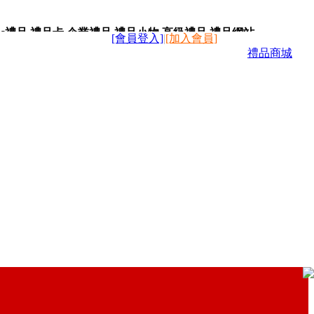
c禮品,禮品卡,企業禮品,禮品小物,高級禮品,禮品網站。
[會員登入]
|
[加入會員]
禮品商城