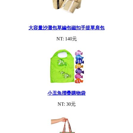
大容量沙灘包草編包磁扣手提單肩包
NT: 140元
小丑魚摺疊購物袋
NT: 30元