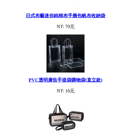
日式布藝迷你純棉布手腕包帆布收納袋
NT: 70元
PVC透明廣告手提袋購物袋(直立款)
NT: 16元