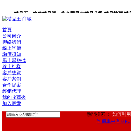
禮品王 箱袋禮品網 為全國最大禮品公司,禮品推薦,禮品,贈
首頁
公司簡介
聯絡我們
線上詢價
詢價須知
馬上幫您找
線上打樣
客戶總覽
客戶案例
合作提案
經銷代理
我的收藏夾
加入最愛
熱門搜索 ：
如何利用
詢價車中有 0 PC