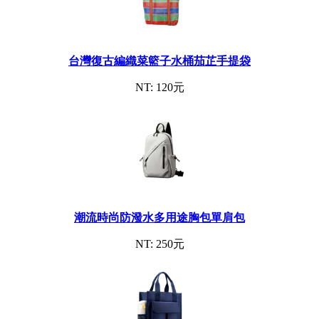
台灣復古編織菜籃子水桶茄芷手提袋
NT: 120元
潮流時尚防潑水多用途胸包單肩包
NT: 250元