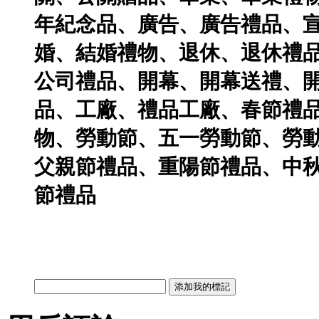
年紀念品
、
廣告
、
廣告禮品
、
婚
、
結婚禮物
、
退休
、
退休禮
公司禮品
、
開幕
、
開幕送禮
、
品
、
工廠
、
禮品工廠
、
春節禮
物
、
勞動節
、
五一勞動節
、
勞
父親節禮品
、
重陽節禮品
、
中
節禮品