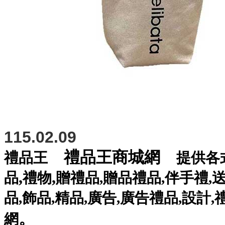
115.02.09
禮品王商城網
禮品王
提供各
,
,
品
禮物
贈禮品
,
贈品禮品
,
伴手禮
,
品
,
飾品
,
精品
,
廣告
,
廣告禮品
,
設計
,
。
網