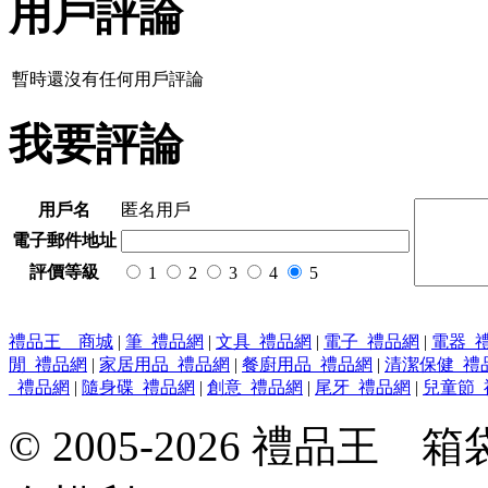
用戶評論
暫時還沒有任何用戶評論
我要評論
用戶名
匿名用戶
電子郵件地址
評價等級
1
2
3
4
5
禮品王 商城
|
筆_禮品網
|
文具_禮品網
|
電子_禮品網
|
電器_
閒_禮品網
|
家居用品_禮品網
|
餐廚用品_禮品網
|
清潔保健_禮
_禮品網
|
隨身碟_禮品網
|
創意_禮品網
|
尾牙_禮品網
|
兒童節_
© 2005-2026 禮品