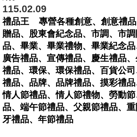
115.02.09
禮品王
專營各種
創意
、
創意禮品
贈品
、
股東會紀念品
、
市調
、
市調
品
、
畢業
、
畢業禮物
、
畢業紀念品
廣告禮品
、
宣傳禮品
、
慶生禮品
、
禮品
、
環保
、
環保禮品
、
百貨公司
禮品
、
品牌
、
品牌禮品
、
摸彩禮品
情人節禮品
、
情人節禮物
、
勞動節
品
、
端午節禮品
、
父親節禮品
、
重
牙禮品
、
年節禮品