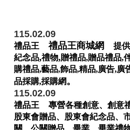
115.02.09
禮品王商城網
禮品王
提
,
,
紀念品
禮物
贈禮品
,
贈品禮品
,
購禮品
,
藝品
,
飾品
,
精品
,
廣告
,
廣
。
品採購
,
採購網
115.02.09
禮品王
專營各種
創意
、
創意
股東會贈品
、
股東會紀念品
、
關
、
公關贈品
、
畢業
、
畢業禮