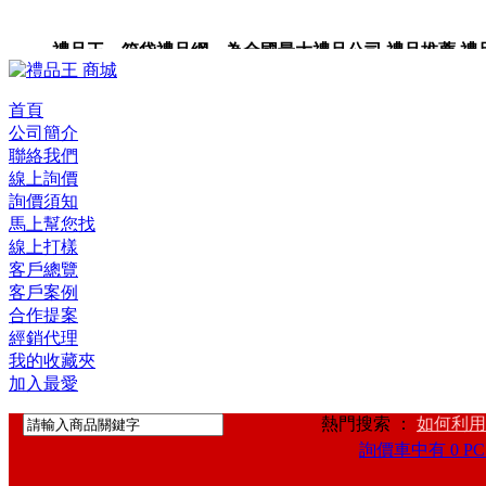
禮品王 箱袋禮品網 為全國最大禮品公司,禮品推薦,禮品,贈
卡,企業禮品,禮品小物,高級禮品,禮品網站。
首頁
公司簡介
聯絡我們
線上詢價
詢價須知
馬上幫您找
線上打樣
客戶總覽
客戶案例
合作提案
經銷代理
我的收藏夾
加入最愛
熱門搜索 ：
如何利用
詢價車中有 0 PC