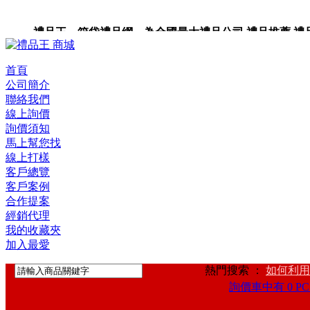
禮品王 箱袋禮品網 為全國最大禮品公司,禮品推薦,禮品,贈
卡,企業禮品,禮品小物,高級禮品,禮品網站。
首頁
公司簡介
聯絡我們
線上詢價
詢價須知
馬上幫您找
線上打樣
客戶總覽
客戶案例
合作提案
經銷代理
我的收藏夾
加入最愛
熱門搜索 ：
如何利用
詢價車中有 0 PC