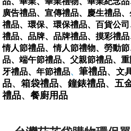
品
、
畢業
、
畢業禮物
、
畢業紀念品
廣告禮品
、
宣傳禮品
、
慶生禮品
、
禮品
、
環保
、
環保禮品
、
百貨公司
禮品
、
品牌
、
品牌禮品
、
摸彩禮品
情人節禮品
、
情人節禮物
、
勞動節
品
、
端午節禮品
、
父親節禮品
、
重
、
筆
禮品
牙禮品
、
年節禮品
、
文
、
、
、
品
箱袋
禮品
鐘錶
禮品
五
、
禮品
餐廚用品