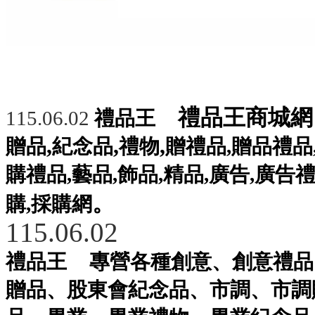
禮品王商城網
115.06.02
 禮品王
,
,
,
贈品
紀念品
禮物
贈禮品
,
贈品禮品
購禮品
,
藝品
,
飾品
,
精品
,
廣告
,
廣告
。
購
,
採購網
115.06.02
禮品王
專營各種
創意
、
創意禮品
贈品
、
股東會紀念品
、
市調
、
市調