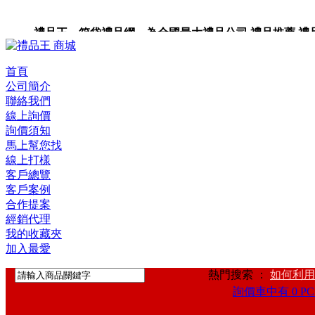
禮品王 箱袋禮品網 為全國最大禮品公司,禮品推薦,禮品,贈
首頁
公司簡介
聯絡我們
線上詢價
詢價須知
馬上幫您找
線上打樣
客戶總覽
客戶案例
合作提案
經銷代理
我的收藏夾
加入最愛
熱門搜索 ：
如何利用
詢價車中有 0 PC