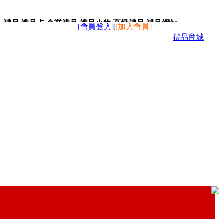
c禮品,禮品卡,企業禮品,禮品小物,高級禮品,禮品網站。
[會員登入]
|
[加入會員]
禮品商城