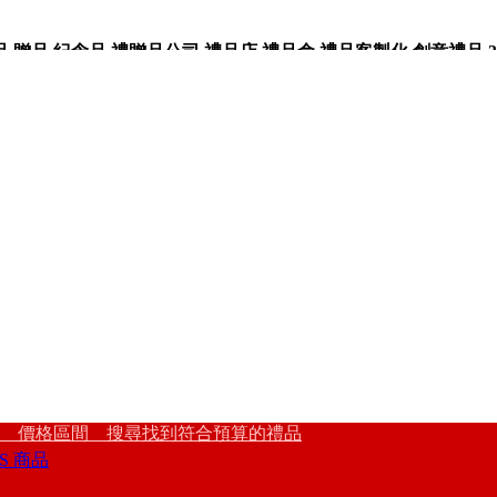
品,紀念品,禮贈品公司,禮品店,禮品盒,禮品客製化,創意禮品,3
 價格區間 搜尋找到符合預算的禮品
S 商品