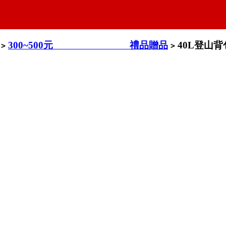
300~500元 禮品贈品
40L登山
>
>