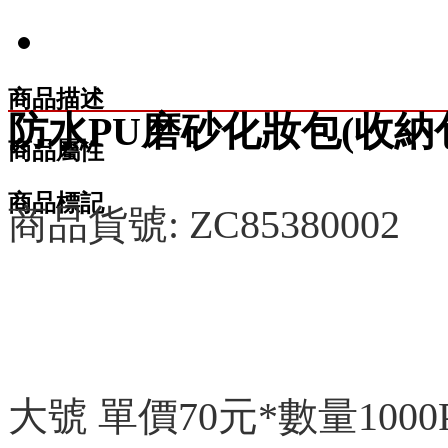
商品描述
防水PU磨砂化妝包(收納
商品屬性
商品標記
商品貨號: ZC85380002
大號 單價70元*數量1000