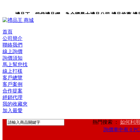
禮品王 箱袋禮品網 為全國最大禮品公司,禮品推薦,禮品,贈
卡,企業禮品,禮品小物,高級禮品,禮品網站。
首頁
公司簡介
聯絡我們
線上詢價
詢價須知
馬上幫您找
線上打樣
客戶總覽
客戶案例
合作提案
經銷代理
我的收藏夾
加入最愛
熱門搜索 ：
如何利用
詢價車中有 0 PC