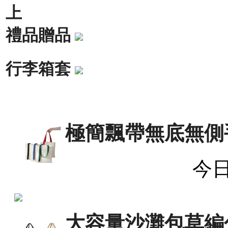
上
禮品贈品
行李箱套
極簡飄帶無底無側
今
大容量沙灘包草編