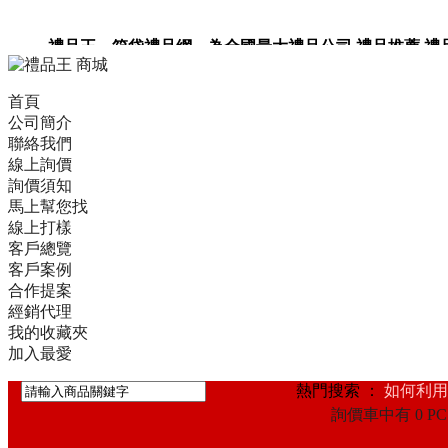
禮品王 箱袋禮品網 為全國最大禮品公司,禮品推薦,禮品,贈
卡,企業禮品,禮品小物,高級禮品,禮品網站。
首頁
公司簡介
聯絡我們
線上詢價
詢價須知
馬上幫您找
線上打樣
客戶總覽
客戶案例
合作提案
經銷代理
我的收藏夾
加入最愛
熱門搜索 ：
如何利用
詢價車中有 0 PC