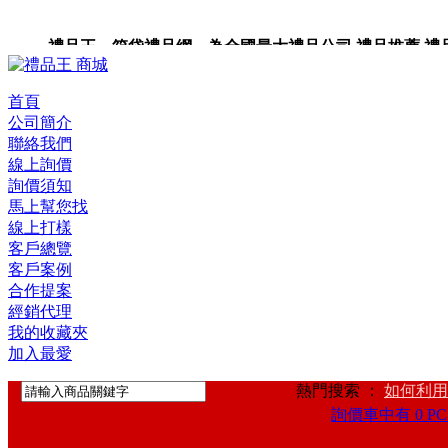
禮品王 箱袋禮品網 為全國最大禮品公司,禮品推薦,禮品,贈
卡,企業禮品,禮品小物,高級禮品,禮品網站。
首頁
公司簡介
聯絡我們
線上詢價
詢價須知
馬上幫您找
線上打樣
客戶總覽
客戶案例
合作提案
經銷代理
我的收藏夾
加入最愛
熱門搜索 ：
如何利用
詢價車中有 0 PC