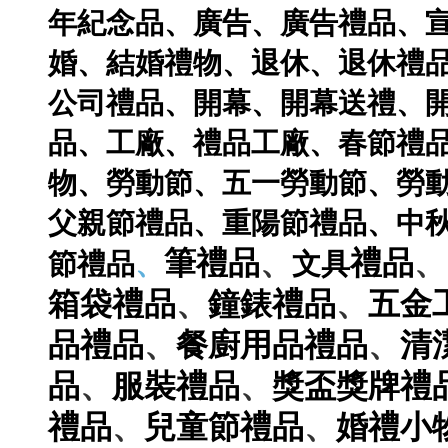
年紀念品
、
廣告
、
廣告禮品
、
婚
、
結婚禮物
、
退休
、
退休禮
公司禮品
、
開幕
、
開幕送禮
、
品
、
工廠
、
禮品工廠
、
春節禮
物
、
勞動節
、
五一勞動節
、
勞
父親節禮品
、
重陽節禮品
、
中
、
、
筆
禮品
禮品
節禮品
、
文具
、
、
箱袋
禮品
鐘錶
禮品
五金
、
、
品
禮品
餐廚用品
禮品
清
、
、
品
服裝
禮品
獎盃獎牌
禮
、
、
禮品
兒童節
禮品
婚禮小