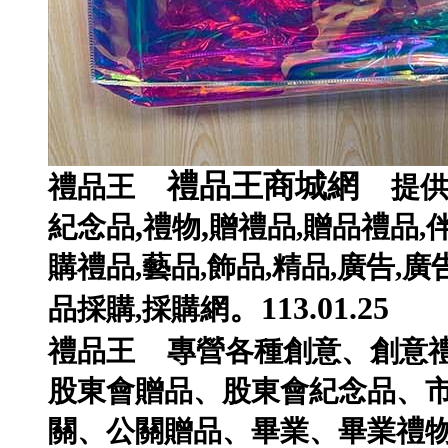
禮品王商城網
禮品王
提
,
,
紀念品
禮物
贈禮品
,
贈品禮品
,
購禮品
,
藝品
,
飾品
,
精品
,
廣告
,
廣
。113.01.25
品採購
,
採購網
禮品王
專營各種
創意
、
創意
股東會贈品
、
股東會紀念品
、
關
、
公關贈品
、
畢業
、
畢業禮