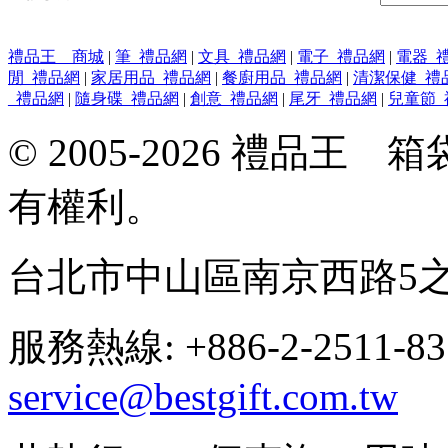
禮品王 商城
|
筆_禮品網
|
文具_禮品網
|
電子_禮品網
|
電器_
閒_禮品網
|
家居用品_禮品網
|
餐廚用品_禮品網
|
清潔保健_禮
_禮品網
|
隨身碟_禮品網
|
創意_禮品網
|
尾牙_禮品網
|
兒童節_
© 2005-2026 禮品
有權利。
台北市中山區南京西路5之
服務熱線: +886-2-2511-8
service@bestgift.com.tw