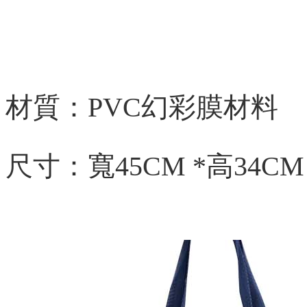
材質：PVC
幻彩膜材料
尺寸：寬
45CM *
高
34CM