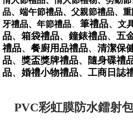
情人節禮品
、
情人節禮物
、
勞動節
品
、
端午節禮品
、
父親節禮品
、
重
、
筆
禮品
牙禮品
、
年節禮品
、
文
、
、
、
品
箱袋
禮品
鐘錶
禮品
五
、
、
禮品
餐廚用品
禮品
清潔保
、
、
品
獎盃獎牌
禮品
隨身碟
禮
、
、
品
婚禮小物
禮品
工商日誌
PVC彩虹膜防水鐳射