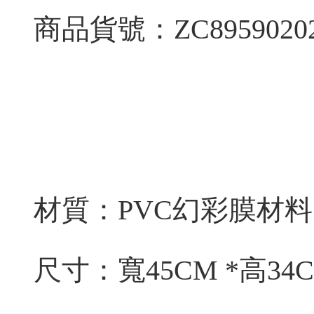
商品貨號：ZC8959020
材質：PVC
幻彩膜材料
尺寸：寬
45CM *
高
34C