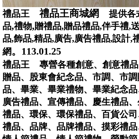
禮品王商城網
禮品王
提供各
,
,
品
禮物
贈禮品
,
贈品禮品
,
伴手禮
,
品
,
飾品
,
精品
,
廣告
,
廣告禮品
,
設計
,
。113.01.25
網
禮品王
專營各種
創意
、
創意禮品
贈品
、
股東會紀念品
、
市調
、
市調
品
、
畢業
、
畢業禮物
、
畢業紀念品
廣告禮品
、
宣傳禮品
、
慶生禮品
、
禮品
、
環保
、
環保禮品
、
百貨公司
禮品
、
品牌
、
品牌禮品
、
摸彩禮品