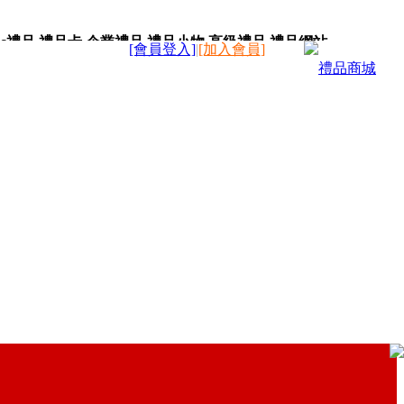
c禮品,禮品卡,企業禮品,禮品小物,高級禮品,禮品網站。
[會員登入]
|
[加入會員]
禮品商城