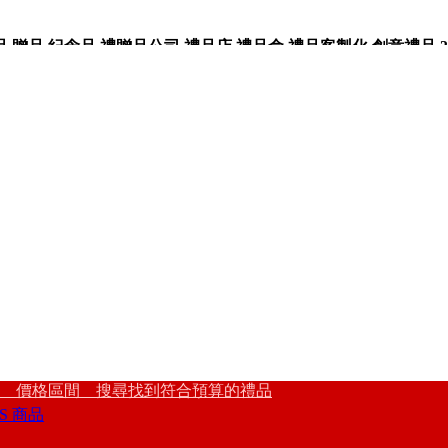
品,紀念品,禮贈品公司,禮品店,禮品盒,禮品客製化,創意禮品,3
 價格區間 搜尋找到符合預算的禮品
S 商品