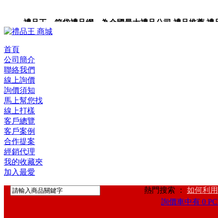
禮品王 箱袋禮品網 為全國最大禮品公司,禮品推薦,禮品,贈
首頁
公司簡介
聯絡我們
線上詢價
詢價須知
馬上幫您找
線上打樣
客戶總覽
客戶案例
合作提案
經銷代理
我的收藏夾
加入最愛
熱門搜索 ：
如何利用
詢價車中有 0 PC