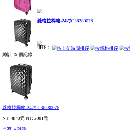
菱格拉桿箱-24吋
C36280076
排序：
總計
15
個記錄
菱格拉桿箱-24吋
C36280076
NT: 4840元
NT: 2081元
已有 人評論