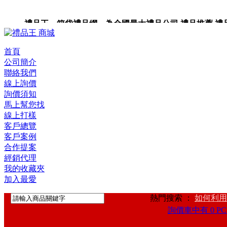
禮品王 箱袋禮品網 為全國最大禮品公司,禮品推薦,禮品,贈
卡,企業禮品,禮品小物,高級禮品,禮品網站。
首頁
公司簡介
聯絡我們
線上詢價
詢價須知
馬上幫您找
線上打樣
客戶總覽
客戶案例
合作提案
經銷代理
我的收藏夾
加入最愛
熱門搜索 ：
如何利用
詢價車中有 0 PC