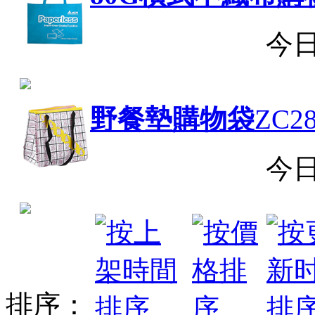
今
野餐墊購物袋
ZC28
今
排序：