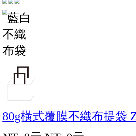
80g橫式覆膜不織布提袋