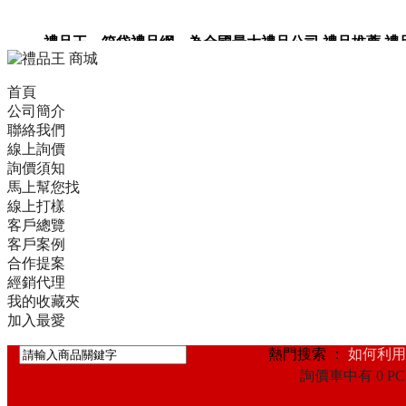
禮品王 箱袋禮品網 為全國最大禮品公司,禮品推薦,禮品,贈
卡,企業禮品,禮品小物,高級禮品,禮品網站。
首頁
公司簡介
聯絡我們
線上詢價
詢價須知
馬上幫您找
線上打樣
客戶總覽
客戶案例
合作提案
經銷代理
我的收藏夾
加入最愛
熱門搜索 ：
如何利用
詢價車中有 0 PC