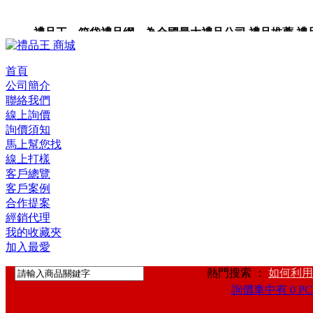
禮品王 箱袋禮品網 為全國最大禮品公司,禮品推薦,禮品,贈
卡,企業禮品,禮品小物,高級禮品,禮品網站。
首頁
公司簡介
聯絡我們
線上詢價
詢價須知
馬上幫您找
線上打樣
客戶總覽
客戶案例
合作提案
經銷代理
我的收藏夾
加入最愛
熱門搜索 ：
如何利用
詢價車中有 0 PC