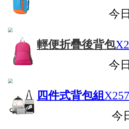
今
輕便折疊後背包
X2
今
四件式背包組
X257
今