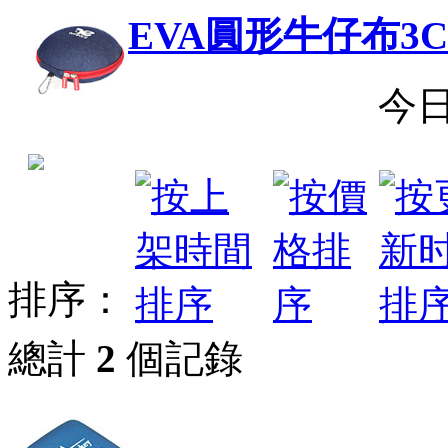
EVA圓形牛仔布3
今
排序：
總計
2
個記錄