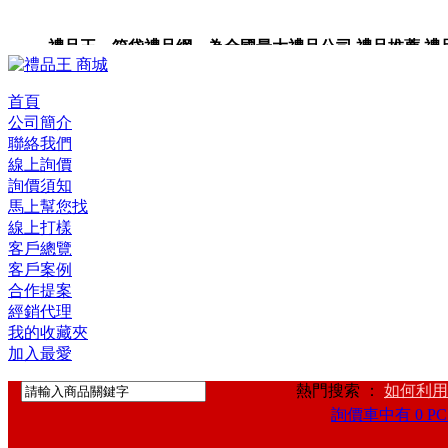
禮品王 箱袋禮品網 為全國最大禮品公司,禮品推薦,禮品,贈
卡,企業禮品,禮品小物,高級禮品,禮品網站。
首頁
公司簡介
聯絡我們
線上詢價
詢價須知
馬上幫您找
線上打樣
客戶總覽
客戶案例
合作提案
經銷代理
我的收藏夾
加入最愛
熱門搜索 ：
如何利用
詢價車中有 0 PC