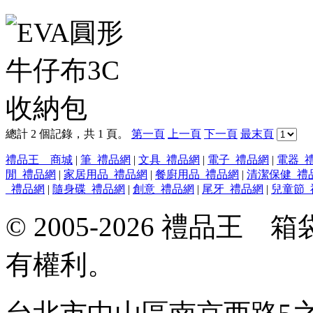
總計 2 個記錄，共 1 頁。
第一頁
上一頁
下一頁
最末頁
禮品王 商城
|
筆_禮品網
|
文具_禮品網
|
電子_禮品網
|
電器_
閒_禮品網
|
家居用品_禮品網
|
餐廚用品_禮品網
|
清潔保健_禮
_禮品網
|
隨身碟_禮品網
|
創意_禮品網
|
尾牙_禮品網
|
兒童節_
© 2005-2026 禮品
有權利。