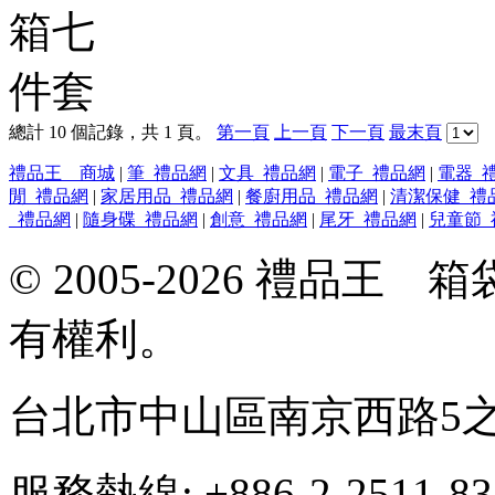
總計 10 個記錄，共 1 頁。
第一頁
上一頁
下一頁
最末頁
禮品王 商城
|
筆_禮品網
|
文具_禮品網
|
電子_禮品網
|
電器_
閒_禮品網
|
家居用品_禮品網
|
餐廚用品_禮品網
|
清潔保健_禮
_禮品網
|
隨身碟_禮品網
|
創意_禮品網
|
尾牙_禮品網
|
兒童節_
© 2005-2026 禮品
有權利。
台北市中山區南京西路5之
服務熱線: +886-2-2511-8