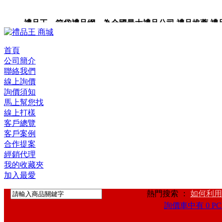
禮品王 箱袋禮品網 為全國最大禮品公司,禮品推薦,禮品,贈
卡,企業禮品,禮品小物,高級禮品,禮品網站。
首頁
公司簡介
聯絡我們
線上詢價
詢價須知
馬上幫您找
線上打樣
客戶總覽
客戶案例
合作提案
經銷代理
我的收藏夾
加入最愛
熱門搜索 ：
如何利用
詢價車中有 0 PC