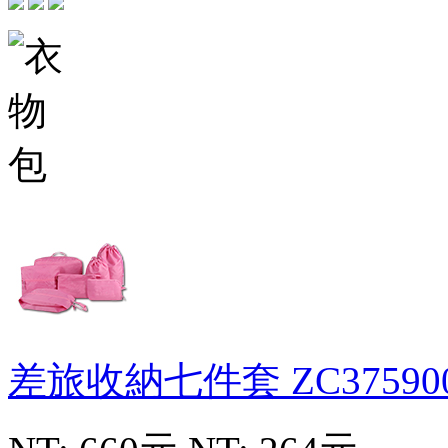
差旅收納七件套
ZC37590