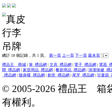
總計 18 個記錄，共 1 頁。
第一頁
上一頁
下一頁
最末頁
禮品王 商城
|
筆_禮品網
|
文具_禮品網
|
電子_禮品網
|
電器_
閒_禮品網
|
家居用品_禮品網
|
餐廚用品_禮品網
|
清潔保健_禮
_禮品網
|
隨身碟_禮品網
|
創意_禮品網
|
尾牙_禮品網
|
兒童節_
© 2005-2026 禮品
有權利。