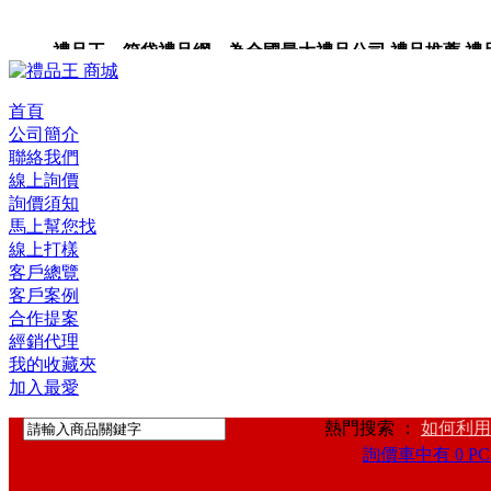
禮品王 箱袋禮品網 為全國最大禮品公司,禮品推薦,禮品,贈
卡,企業禮品,禮品小物,高級禮品,禮品網站。
首頁
公司簡介
聯絡我們
線上詢價
詢價須知
馬上幫您找
線上打樣
客戶總覽
客戶案例
合作提案
經銷代理
我的收藏夾
加入最愛
熱門搜索 ：
如何利用
詢價車中有 0 PC