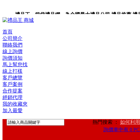
禮品王 箱袋禮品網 為全國最大禮品公司,禮品推薦,禮品,贈
首頁
公司簡介
聯絡我們
線上詢價
詢價須知
馬上幫您找
線上打樣
客戶總覽
客戶案例
合作提案
經銷代理
我的收藏夾
加入最愛
熱門搜索 ：
如何利用
詢價車中有 0 PC