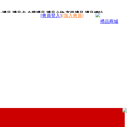
c禮品,禮品卡,企業禮品,禮品小物,高級禮品,禮品網站。
[會員登入]
|
[加入會員]
禮品商城