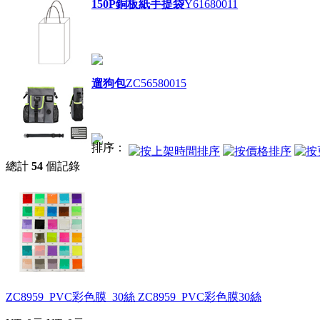
150P銅板紙手提袋
Y61680011
遛狗包
ZC56580015
排序：
總計
54
個記錄
ZC8959_PVC彩色膜_30絲
ZC8959_PVC彩色膜30絲