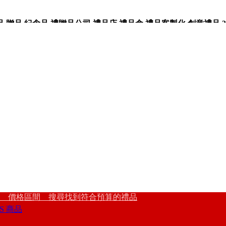
品,紀念品,禮贈品公司,禮品店,禮品盒,禮品客製化,創意禮品,3
 價格區間 搜尋找到符合預算的禮品
S 商品