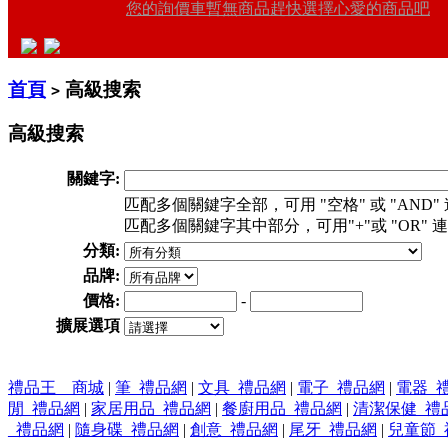
您的詢價車暫無商品趕快選擇心愛的商品吧
首頁
高級搜索
>
高級搜索
關鍵字:
匹配多個關鍵字全部，可用 "空格" 或 "AND" 連接。
匹配多個關鍵字其中部分，可用"+"或 "OR" 連接。如
分類:
品牌:
價格:
-
擴展選項
禮品王 商城
|
筆_禮品網
|
文具_禮品網
|
電子_禮品網
|
電器_
閒_禮品網
|
家居用品_禮品網
|
餐廚用品_禮品網
|
清潔保健_禮
_禮品網
|
隨身碟_禮品網
|
創意_禮品網
|
尾牙_禮品網
|
兒童節_