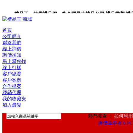
禮品王 箱袋禮品網 為全國最大禮品公司,禮品推薦,禮品,贈
卡,企業禮品,禮品小物,高級禮品,禮品網站。
首頁
公司簡介
聯絡我們
線上詢價
詢價須知
馬上幫您找
線上打樣
客戶總覽
客戶案例
合作提案
經銷代理
我的收藏夾
加入最愛
熱門搜索 ：
如何利用
詢價車中有 0 PC