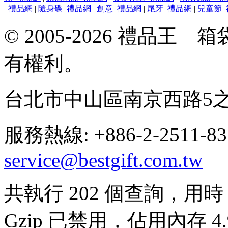
_禮品網
|
隨身碟_禮品網
|
創意_禮品網
|
尾牙_禮品網
|
兒童節_
© 2005-2026 禮品
有權利。
台北市中山區南京西路5之
服務熱線: +886-2-2511-8
service@bestgift.com.tw
共執行 202 個查詢，用時 0
Gzip 已禁用，佔用內存 4.9