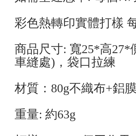
彩色熱轉印
實體打樣 每
商品尺寸: 寬25*高27*
車縫處)，袋口拉練
材質：80g不織布
+
鋁
重量: 約63g