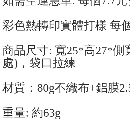
如需空運急單: 每個7.7
彩色熱轉印
實體打樣 每個
商品尺寸: 寬25*高27*
側
處)，袋口拉練
材質：80g不織布
+
鋁膜
2
重量: 約63g