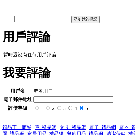
用戶評論
暫時還沒有任何用戶評論
我要評論
用戶名
匿名用戶
電子郵件地址
評價等級
1
2
3
4
5
禮品王 商城
|
筆_禮品網
|
文具_禮品網
|
電子_禮品網
|
電器_
閒_禮品網
|
家居用品_禮品網
|
餐廚用品_禮品網
|
清潔保健_禮