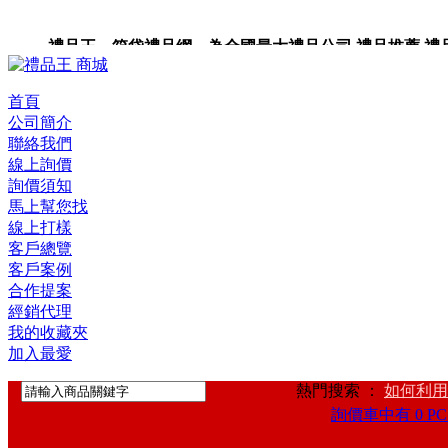
禮品王 箱袋禮品網 為全國最大禮品公司,禮品推薦,禮品,贈
卡,企業禮品,禮品小物,高級禮品,禮品網站。
首頁
公司簡介
聯絡我們
線上詢價
詢價須知
馬上幫您找
線上打樣
客戶總覽
客戶案例
合作提案
經銷代理
我的收藏夾
加入最愛
熱門搜索 ：
如何利用
詢價車中有 0 PC