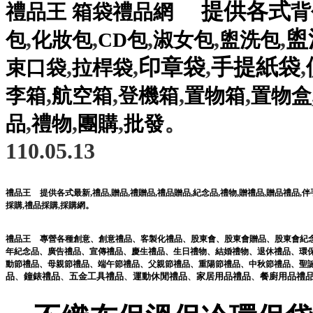
提供各式
禮品王
箱袋禮品網
背
,
,
,
,
,
盥
包
化妝包
CD包
淑女包
盥洗包
,
,
印章袋
,
手提紙袋
,
束口袋
拉桿袋
,
,
,
,
李箱
航空箱
登機箱
置物箱
置物盒
,
,
,
。
品
禮物
團購
批發
110.05.13
,
,
,
,
,
,
,
禮品王
提供各式最新
禮品
贈品
禮贈品
禮品贈品
紀念品
禮物
贈禮品
,
贈品禮品
,
伴
。
採購
,
禮品採購
,
採購網
禮品王
專營各種
創意
、
創意禮品
、
客製化禮品
、
股東會
、
股東會贈品
、
股東會紀
年紀念品
、
廣告禮品
、
宣傳禮品
、
慶生禮品
、
生日禮物
、
結婚禮物
、
退休禮品
、
環
動節禮品
、
母親節禮品
、
端午節禮品
、
父親節禮品
、
重陽節禮品
、
中秋節禮品
、
聖
品
、
鐘錶
禮品
、
五金工具
禮品
、
運動休閒
禮品
、
家居用品
禮品
、
餐廚用品
禮