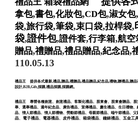
提供各
禮品王
箱袋禮品網
,
,
,
,
拿包
書包
化妝包
CD包
淑女包
,
,
,
,
,
袋
旅行袋
筆袋
束口袋
拉桿袋
袋
,
證件包
,
,
,
證件套
行李箱
航空
,
,
,
,
贈品
禮贈品
禮品贈品
紀念品
110.05.13
,
,
,
,
,
,
,
禮品王
提供各式最新
禮品
贈品
禮贈品
禮品贈品
紀念品
禮物
贈禮品
,
贈品
。
設計
,
B2B
,
Gift
,
採購
,
禮品採購
,
採購網
禮品王
專營各種
創意
、
創意禮品
、
客製化禮品
、
股東會
、
股東會贈品
、
股
舉
、
選舉禮品
、
週年紀念品
、
廣告禮品
、
宣傳禮品
、
慶生禮品
、
生日禮物
、
品
、
情人節禮品
、
情人節禮物
、
勞動節禮品
、
母親節禮品
、
端午節禮品
、
父
品
、
電子
禮品
、
電器
禮品
、
皮件
禮品
、
箱袋
禮品
、
鐘錶
禮品
、
五金工